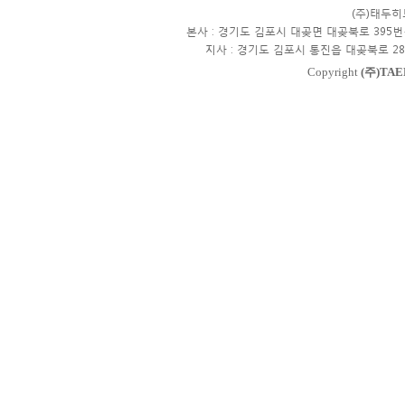
(주)태두
본사 : 경기도 김포시 대곶면 대곶북로 395번
지사 : 경기도 김포시 통진읍 대곶북로 28
Copyright
(주)TAE