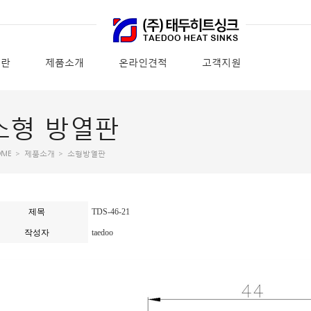
이란
제품소개
온라인견적
고객지원
소형 방열판
OME
>
제품소개
>
소형방열판
제목
TDS-46-21
작성자
taedoo