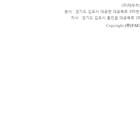
(주)태두
본사 : 경기도 김포시 대곶면 대곶북로 395번
지사 : 경기도 김포시 통진읍 대곶북로 28
Copyright
(주)TAE